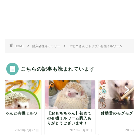
HOME
購入者様ギャラリー
パピコさんとトリプル有機ミルワーム
こちらの記事も読まれています
おもちちゃん】初めて
針助君のモグモグ
ハーちゃんと有機ミ
有機ミルワーム購入あ
ーム
がとうございます！
2023年6月18日
2019年8月7日
2020年7月