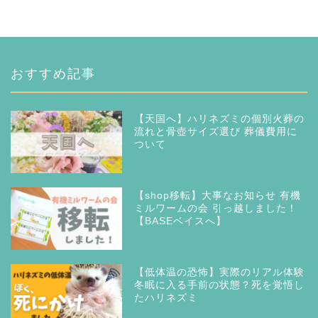
おすすめ記事
【天国へ】ハリネズミの個別火葬の
流れと骨壺サイズ選び 葬儀費用に
ついて
【shop移転】大事なお知らせ 有機
ミルワームの会 引っ越しました！
【BASEベイスへ】
【低体温の恐怖】実際のリアル体験
冬眠に入る手前の状態？死を覚悟し
たハリネズミ