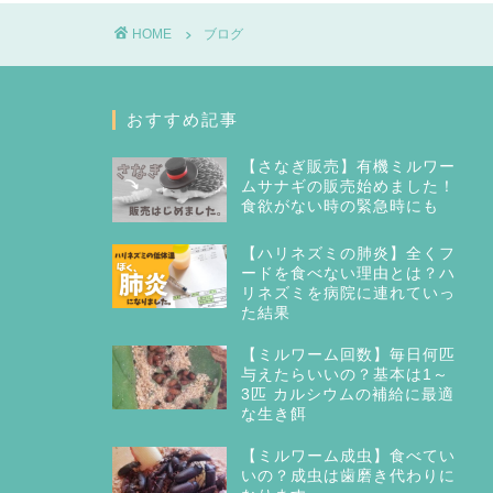
HOME
ブログ
おすすめ記事
【さなぎ販売】有機ミルワー
ムサナギの販売始めました！
食欲がない時の緊急時にも
【ハリネズミの肺炎】全くフ
ードを食べない理由とは？ハ
リネズミを病院に連れていっ
た結果
【ミルワーム回数】毎日何匹
与えたらいいの？基本は1～
3匹 カルシウムの補給に最適
な生き餌
【ミルワーム成虫】食べてい
いの？成虫は歯磨き代わりに