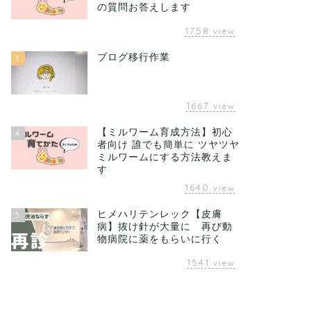
の質問お答えします
1758
view
ブログ移行作業
3
1667
view
【ミルワーム育成方法】初心
4
者向け 誰でも簡単に ツヤツヤ
ミルワームにする方法教えま
す
1640
view
ヒメハリテンレック【皮膚
5
病】抜け針が大量に 再び動
物病院に薬をもらいに行く
1541
view