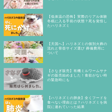
【低体温の恐怖】実際のリアル体験
冬眠に入る手前の状態？死を覚悟し
たハリネズミ
【天国へ】ハリネズミの個別火葬の
流れと骨壺サイズ選び 葬儀費用に
ついて
【さなぎ販売】有機ミルワームサナ
ギの販売始めました！食欲がない時
の緊急時にも
【ハリネズミの肺炎】全くフードを
食べない理由とは？ハリネズミを病
院に連れていった結果