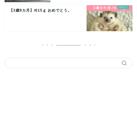
【3歳9カ月】/615ｇ おめでとう。