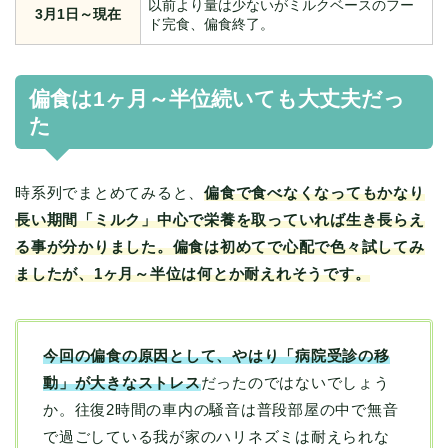
以前より量は少ないがミルクベースのフー
3月1日～現在
ド完食、偏食終了。
偏食は1ヶ月～半位続いても大丈夫だっ
た
時系列でまとめてみると、
偏食で食べなくなってもかなり
長い期間「ミルク」中心で栄養を取っていれば生き長らえ
る事が分かりました。
偏食は初めてで心配で色々試してみ
ましたが、1ヶ月～半位は何とか耐えれそうです。
今回の偏食の原因として、やはり「病院受診の移
動」が大きなストレス
だったのではないでしょう
か。往復2時間の車内の騒音は普段部屋の中で無音
で過ごしている我が家のハリネズミは耐えられな