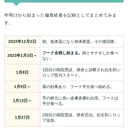
年明けから始まった偏食経過を記録としてまとめてみま
す。
2022年12月2日
朝、低体温になり身体硬直。その後回復。
フード全残し始まる。
柿とサナギしか食べ
2023年1月3日～
ない。
1回目の病院受診。肺炎と診断され抗生剤シ
1月8日
ロップ投与スタート。
1月9日～
薬の効果あり、フード半分食べ始める。
手の根元に赤い皮膚炎腫れ出現。フードは
1月13日～
半分食べる。
2回目の病院受診。肺炎完治。抗生剤シロッ
1月27日
プ追加。