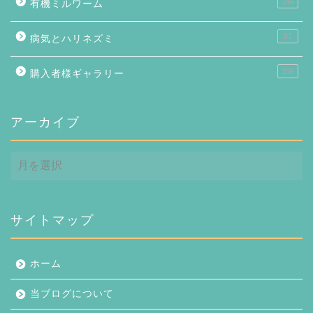
146
有機ミルワーム
87
病気とハリネズミ
158
購入者様ギャラリー
アーカイブ
ア
ー
カ
イ
ブ
サイトマップ
ホーム
当ブログについて