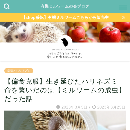
有機ミルワームの会ブログ
【shop移転】有機ミルワームこちらから販売中
病気とハリネズミ
【偏食克服】生き延びたハリネズミ
命を繋いだのは【ミルワームの成虫】
だった話
2023年3月5日
/
2023年3月25日