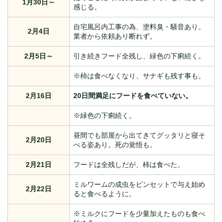
1月30日～
感じる。
自宅風呂内工事の為、塗料臭・騒音あり。
2月4日
業者から依頼あり断れず。
2月5日～
引き続きフード全残し、緑色の下痢続く。
※柿は食べなくなり、サナギも残す事も。
2月16日
20日間満足にフードを食べていない。
※緑色の下痢続く。
昼間でも部屋から出てきてグッタリと寝そ
2月20日
べる姿あり。死の覚悟も。
2月21日
フードは全残しだが、柿は食べた。
ミルワームの成虫をピンセットで与え始め
2月22日
ると食べるように。
※ミルクにフードを少量加えたものも食べ