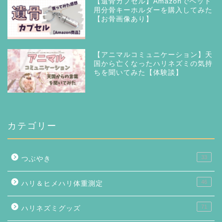
【遺骨カプセル】Amazonでペット
用分骨キーホルダーを購入してみた
【お骨画像あり】
【アニマルコミュニケーション】天
国から亡くなったハリネズミの気持
ちを聞いてみた【体験談】
カテゴリー
33
つぶやき
46
ハリ＆ヒメハリ体重測定
71
ハリネズミグッズ