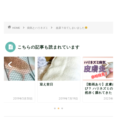
HOME
病気とハリネズミ
血尿？出てしまいました
こちらの記事も読まれています
相
迎え前日
【動画あり】皮膚炎
び？ ハリネズミの腕
然赤く腫れてきた 対処
2019年5月30日
2019年7月19日
2023年1