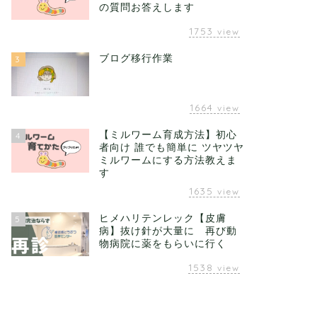
の質問お答えします
1753
view
ブログ移行作業
3
1664
view
【ミルワーム育成方法】初心
4
者向け 誰でも簡単に ツヤツヤ
ミルワームにする方法教えま
す
1635
view
ヒメハリテンレック【皮膚
5
病】抜け針が大量に 再び動
物病院に薬をもらいに行く
1538
view