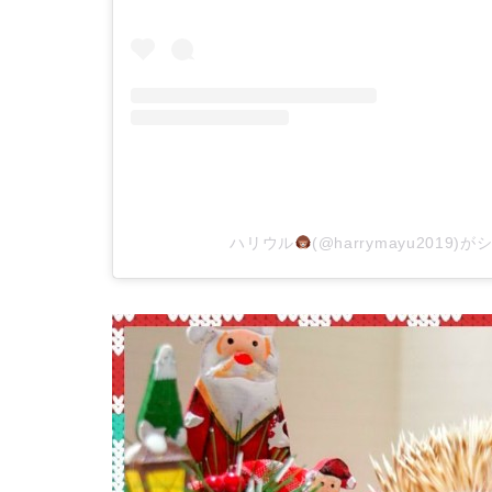
ハリウル
(@harrymayu2019