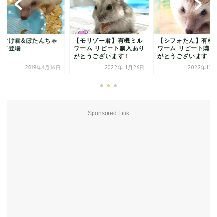
【モリゾー君】有機ミル
【シフォたん】有機ミル
グーすけ君&
ワーム リピート購入あり
ワーム リピート購入あり
んペア登場
がとうございます！
がとうございます！
2022年11月26日
2022年11月22日
Sponsored Link