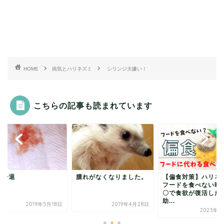
HOME
病気とハリネズミ
シリンジ大嫌い！
こちらの記事も読まれています
進一退
腫れがなくなりました。
【偏食対策】ハリネ
フードを食べない時
〇で食欲が復活した
助...
2019年5月18日
2019年4月28日
2023年2