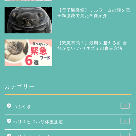
【電子顕微鏡】ミルワームの顔を電
子顕微鏡で見た画像紹介
【緊急事態！】最期を迎える前 食
欲がない ハリネズミの食事方法
カテゴリー
33
つぶやき
46
ハリ＆ヒメハリ体重測定