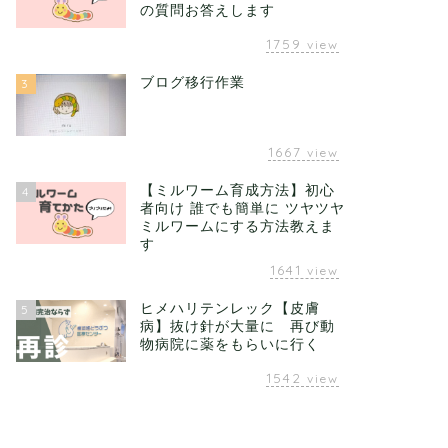
の質問お答えします
1759
view
ブログ移行作業
3
1667
view
【ミルワーム育成方法】初心
4
者向け 誰でも簡単に ツヤツヤ
ミルワームにする方法教えま
す
1641
view
ヒメハリテンレック【皮膚
5
病】抜け針が大量に 再び動
物病院に薬をもらいに行く
1542
view