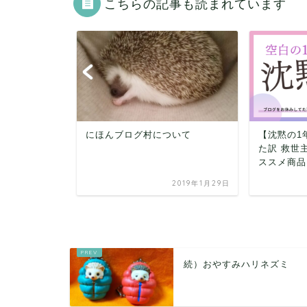
こちらの記事も読まれています
いて
【沈黙の1年】更新が出来なかっ
今日でブロ
た訳 救世主 ヘアマニキュア お
ススメ商品
2019年1月29日
2022年10月27日
続）おやすみハリネズミ