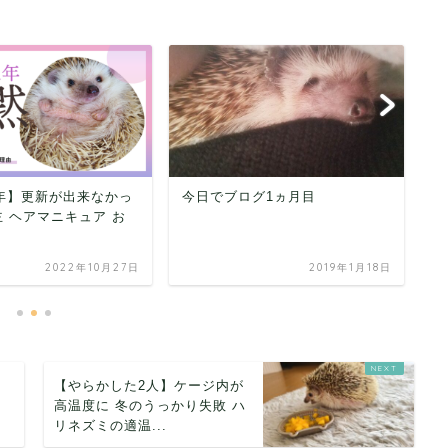
グ1ヵ月目
にほんブログ村について
【
た
ス
2019年1月18日
2019年1月29日
【やらかした2人】ケージ内が
高温度に 冬のうっかり失敗 ハ
リネズミの適温...