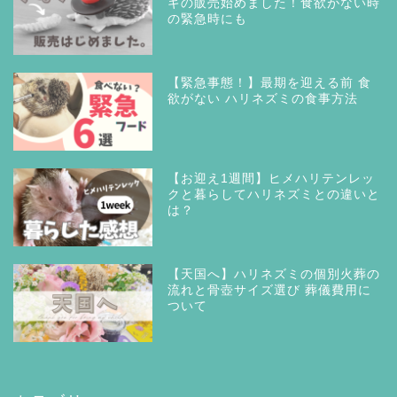
ギの販売始めました！食欲がない時
の緊急時にも
【緊急事態！】最期を迎える前 食
欲がない ハリネズミの食事方法
【お迎え1週間】ヒメハリテンレッ
クと暮らしてハリネズミとの違いと
は？
【天国へ】ハリネズミの個別火葬の
流れと骨壺サイズ選び 葬儀費用に
ついて