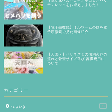
【我が家へようこそ】本日ヒメハリ
テンレックをお迎えしました！
【電子顕微鏡】ミルワームの顔を電
子顕微鏡で見た画像紹介
【天国へ】ハリネズミの個別火葬の
流れと骨壺サイズ選び 葬儀費用に
ついて
カテゴリー
33
つぶやき