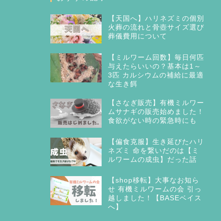
【天国へ】ハリネズミの個別
火葬の流れと骨壺サイズ選び
葬儀費用について
【ミルワーム回数】毎日何匹
与えたらいいの？基本は1～
3匹 カルシウムの補給に最適
な生き餌
【さなぎ販売】有機ミルワー
ムサナギの販売始めました！
食欲がない時の緊急時にも
【偏食克服】生き延びたハリ
ネズミ 命を繋いだのは【ミ
ルワームの成虫】だった話
【shop移転】大事なお知ら
せ 有機ミルワームの会 引っ
越しました！【BASEベイス
へ】