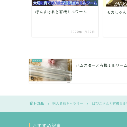
ぽんすけ君と有機ミルワーム
機ミルワーム
モカしゃん
019年12月20日
2020年1月29日
ハムスターと有機ミルワー
HOME
購入者様ギャラリー
ぱぴこさんと有機ミル
おすすめ記事