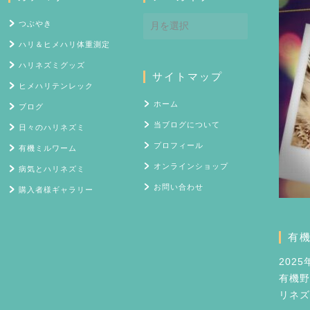
ア
つぶやき
ー
ハリ＆ヒメハリ体重測定
カ
イ
ハリネズミグッズ
サイトマップ
ブ
ヒメハリテンレック
ホーム
ブログ
当ブログについて
日々のハリネズミ
プロフィール
有機ミルワーム
オンラインショップ
病気とハリネズミ
お問い合わせ
購入者様ギャラリー
有
202
有機野
リネズ