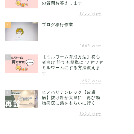
の質問お答えします
1755
view
ブログ移行作業
3
1665
view
【ミルワーム育成方法】初心
4
者向け 誰でも簡単に ツヤツヤ
ミルワームにする方法教えま
す
1637
view
ヒメハリテンレック【皮膚
5
病】抜け針が大量に 再び動
物病院に薬をもらいに行く
1538
view