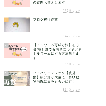
の質問お答えします
1758
view
ブログ移行作業
3
1666
view
【ミルワーム育成方法】初心
4
者向け 誰でも簡単に ツヤツヤ
ミルワームにする方法教えま
す
1640
view
ヒメハリテンレック【皮膚
5
病】抜け針が大量に 再び動
物病院に薬をもらいに行く
1540
view