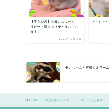
之介君】有機ミルワーム
げんちゃんと有機ミルワーム
ト購入ありがとうござい
2022年10月19日
2020年5月14日
モカしゃんと有機ミルワー
HOME
購入者様ギャラリー
ジローくんと有機ミル