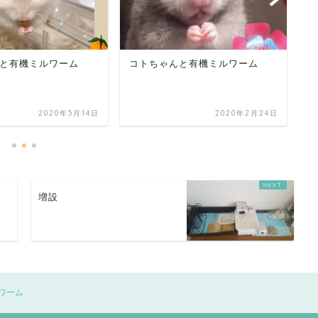
コトちゃんと有機ミルワーム
【玉之介君】有機ミルワー
リピート購入ありがとうござ
ます！
2020年2月24日
2022年10
ム
増設
ワーム