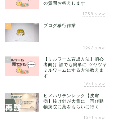
の質問お答えします
1758
view
ブログ移行作業
3
1667
view
【ミルワーム育成方法】初心
4
者向け 誰でも簡単に ツヤツヤ
ミルワームにする方法教えま
す
1641
view
ヒメハリテンレック【皮膚
5
病】抜け針が大量に 再び動
物病院に薬をもらいに行く
1541
view