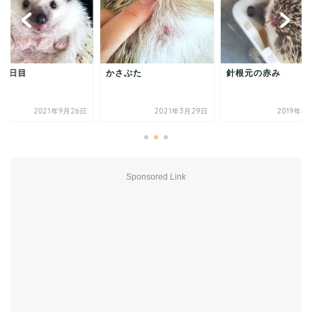
薬5日目
かさぶた
針根元の赤み
2021年9月26日
2021年3月29日
2019年7
Sponsored Link