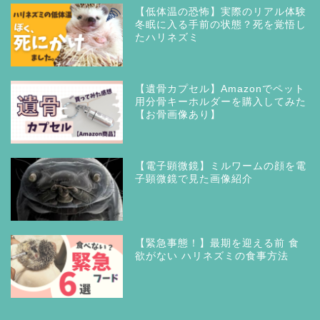
【低体温の恐怖】実際のリアル体験
冬眠に入る手前の状態？死を覚悟し
たハリネズミ
【遺骨カプセル】Amazonでペット
用分骨キーホルダーを購入してみた
【お骨画像あり】
【電子顕微鏡】ミルワームの顔を電
子顕微鏡で見た画像紹介
【緊急事態！】最期を迎える前 食
欲がない ハリネズミの食事方法