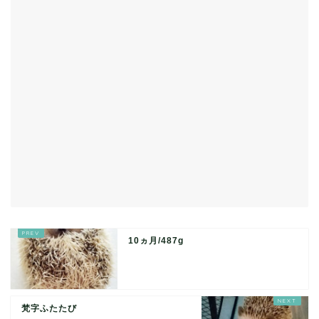
10ヵ月/487g
梵字ふたたび