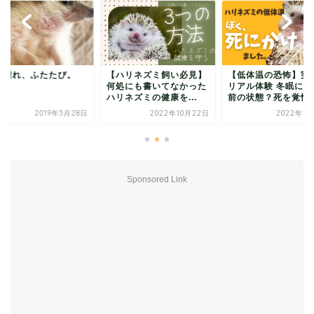
の腫れ、ふたたび。
【ハリネズミ飼い必見】
【低体温の恐怖】実
何処にも書いてなかった
リアル体験 冬眠に入
ハリネズミの健康を...
前の状態？死を覚悟し.
2019年5月28日
2022年10月22日
2022年12
Sponsored Link