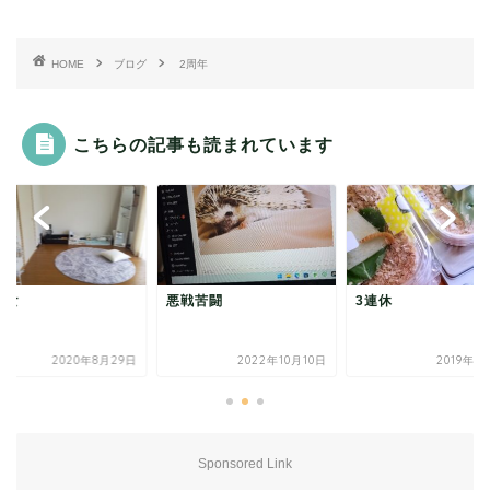
HOME
ブログ
2周年
こちらの記事も読まれています
す女
悪戦苦闘
3連休
2020年8月29日
2022年10月10日
2019年1
Sponsored Link