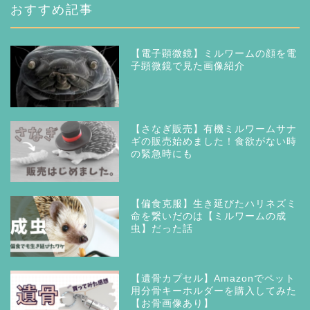
おすすめ記事
【電子顕微鏡】ミルワームの顔を電
子顕微鏡で見た画像紹介
【さなぎ販売】有機ミルワームサナ
ギの販売始めました！食欲がない時
の緊急時にも
【偏食克服】生き延びたハリネズミ
命を繋いだのは【ミルワームの成
虫】だった話
【遺骨カプセル】Amazonでペット
用分骨キーホルダーを購入してみた
【お骨画像あり】