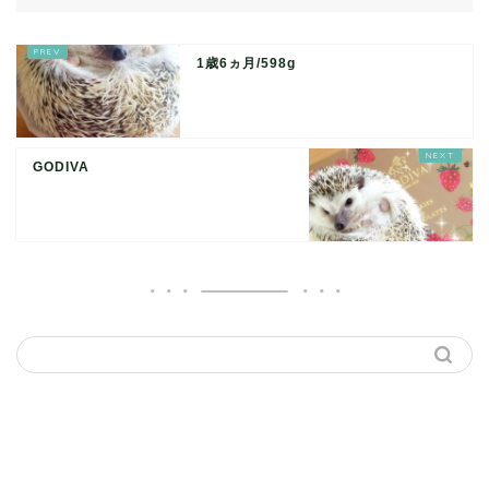
1歳6ヵ月/598g
GODIVA