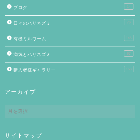
14
ブログ
76
日々のハリネズミ
146
有機ミルワーム
87
病気とハリネズミ
158
購入者様ギャラリー
アーカイブ
ア
ー
カ
イ
ブ
サイトマップ