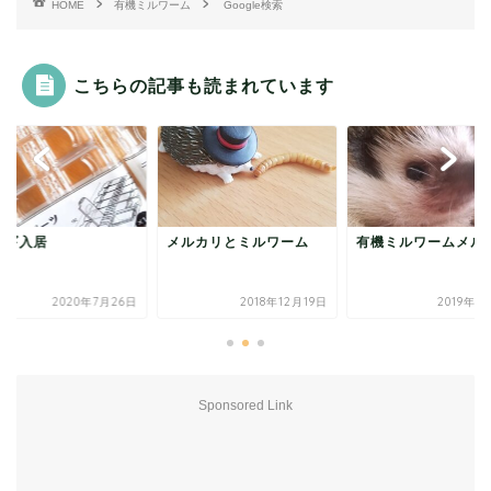
HOME
有機ミルワーム
Google検索
こちらの記事も読まれています
ナギ入居
メルカリとミルワーム
有機ミルワームメル
2020年7月26日
2018年12月19日
2019年1
Sponsored Link