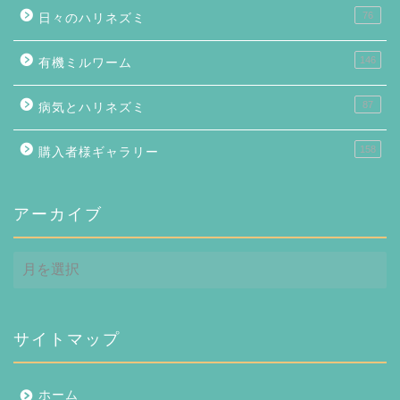
76
日々のハリネズミ
146
有機ミルワーム
87
病気とハリネズミ
158
購入者様ギャラリー
アーカイブ
ア
ー
カ
イ
ブ
サイトマップ
ホーム