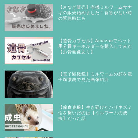
【さなぎ販売】有機ミルワームサナ
ギの販売始めました！食欲がない時
の緊急時にも
【遺骨カプセル】Amazonでペット
用分骨キーホルダーを購入してみた
【お骨画像あり】
【電子顕微鏡】ミルワームの顔を電
子顕微鏡で見た画像紹介
【偏食克服】生き延びたハリネズミ
命を繋いだのは【ミルワームの成
虫】だった話