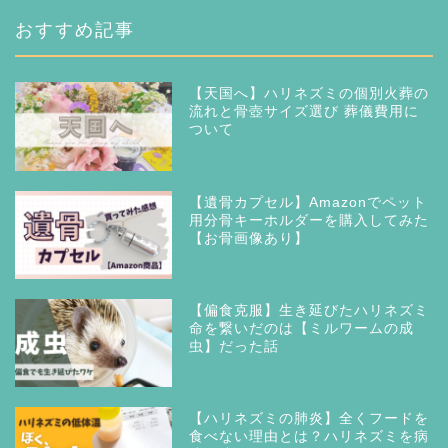
おすすめ記事
【天国へ】ハリネズミの個別火葬の
流れと骨壺サイズ選び 葬儀費用に
ついて
【遺骨カプセル】Amazonでペット
用分骨キーホルダーを購入してみた
【お骨画像あり】
【偏食克服】生き延びたハリネズミ
命を繋いだのは【ミルワームの成
虫】だった話
【ハリネズミの肺炎】全くフードを
食べない理由とは？ハリネズミを病