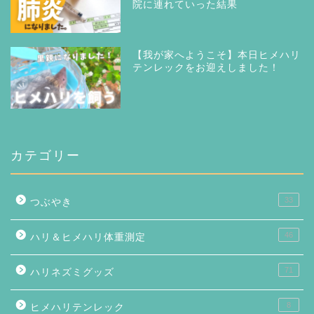
院に連れていった結果
【我が家へようこそ】本日ヒメハリ
テンレックをお迎えしました！
カテゴリー
33
つぶやき
46
ハリ＆ヒメハリ体重測定
71
ハリネズミグッズ
8
ヒメハリテンレック