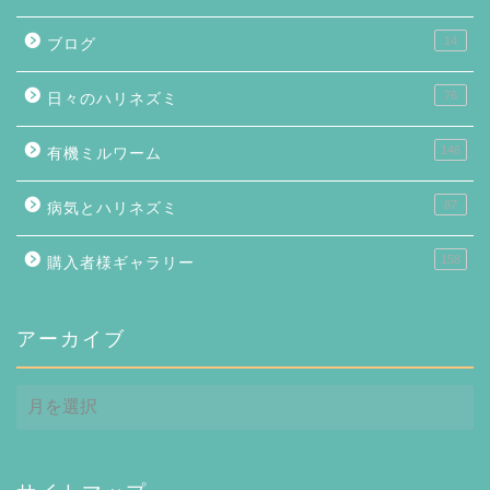
14
ブログ
76
日々のハリネズミ
146
有機ミルワーム
87
病気とハリネズミ
158
購入者様ギャラリー
アーカイブ
ア
ー
カ
イ
ブ