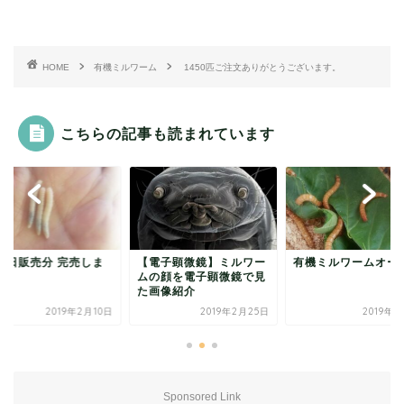
HOME
有機ミルワーム
1450匹ご注文ありがとうございます。
こちらの記事も読まれています
月8日販売分 完売しま
【電子顕微鏡】ミルワー
有機ミルワームオー
た
ムの顔を電子顕微鏡で見
た画像紹介
2019年2月10日
2019年2月25日
2019年6
Sponsored Link