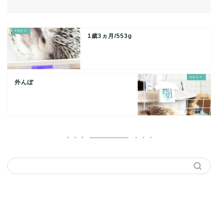
1歳3ヵ月/553g
外んぽ