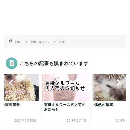
HOME
有機ミルワーム
計量
こちらの記事も読まれています
去最高出荷数
有機ミルワーム再入荷の
偶然の確率
お知らせ
2021年8月30日
2019年2月1日
2019年1