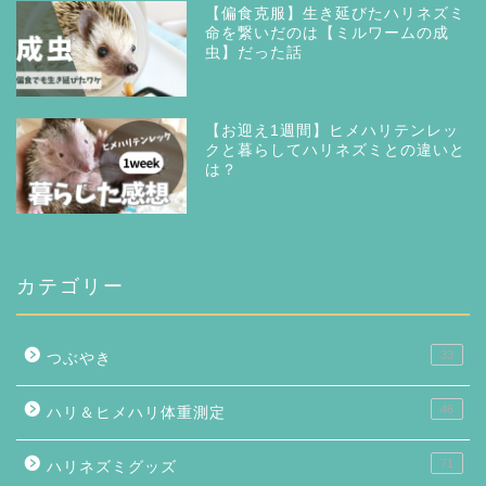
【偏食克服】生き延びたハリネズミ
命を繋いだのは【ミルワームの成
虫】だった話
【お迎え1週間】ヒメハリテンレッ
クと暮らしてハリネズミとの違いと
は？
カテゴリー
33
つぶやき
46
ハリ＆ヒメハリ体重測定
71
ハリネズミグッズ