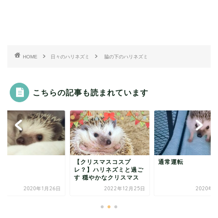
HOME
日々のハリネズミ
脇の下のハリネズミ
こちらの記事も読まれています
湯
【クリスマスコスプ
通常運転
レ？】ハリネズミと過ご
す 穏やかなクリスマス
2020年1月26日
2022年12月25日
2020年1