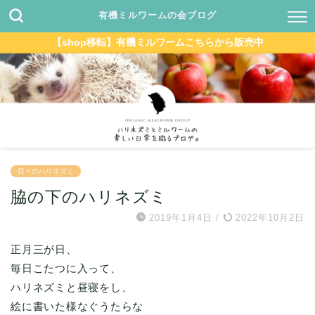
有機ミルワームの会ブログ
【shop移転】有機ミルワームこちらから販売中
日々のハリネズミ
脇の下のハリネズミ
2019年1月4日
/
2022年10月2日
正月三が日、
毎日こたつに入って、
ハリネズミと昼寝をし、
絵に書いた様なぐうたらな