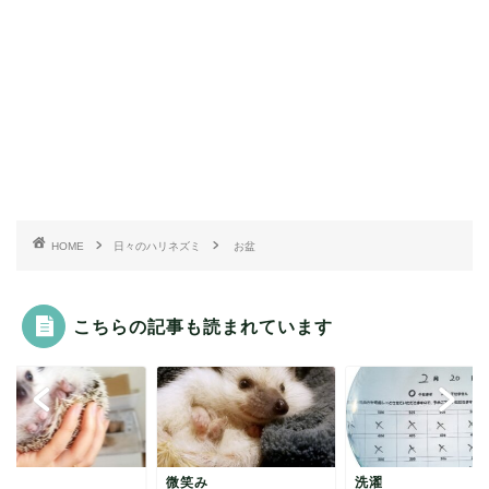
HOME
日々のハリネズミ
お盆
こちらの記事も読まれています
熟
微笑み
洗濯