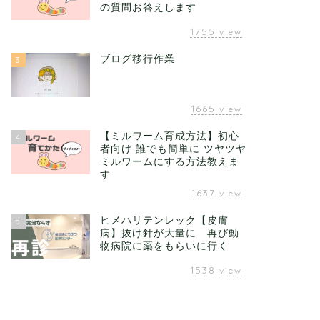
の質問お答えします
1755
view
ブログ移行作業
3
1665
view
【ミルワーム育成方法】初心
4
者向け 誰でも簡単に ツヤツヤ
ミルワームにする方法教えま
す
1637
view
ヒメハリテンレック【皮膚
5
病】抜け針が大量に 再び動
物病院に薬をもらいに行く
1538
view