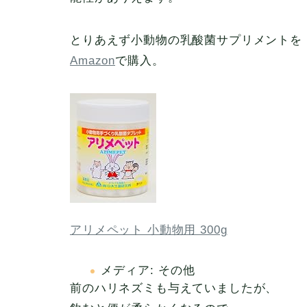
とりあえず小動物の乳酸菌サプリメントを
Amazon
で購入。
アリメペット 小動物用 300g
メディア:
その他
前のハリネズミも与えていましたが、