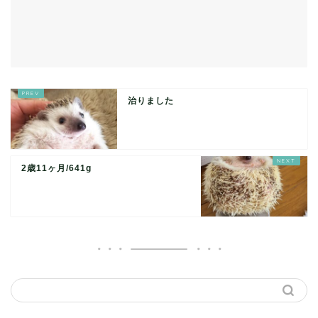
治りました
2歳11ヶ月/641g