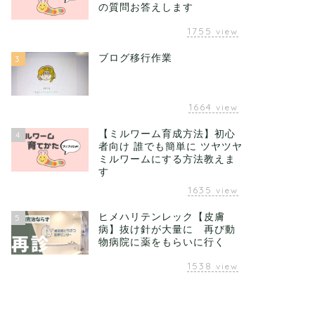
の質問お答えします
1755
view
ブログ移行作業
3
1664
view
【ミルワーム育成方法】初心
4
者向け 誰でも簡単に ツヤツヤ
ミルワームにする方法教えま
す
1635
view
ヒメハリテンレック【皮膚
5
病】抜け針が大量に 再び動
物病院に薬をもらいに行く
1538
view