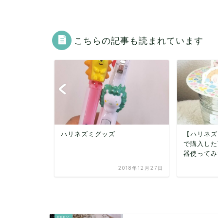
こちらの記事も読まれています
【ハリネズミ乾燥対策】DAISO
ガチャカメ
で購入した可愛いペーパー加湿
器使ってみた
018年12月27日
2021年10月19日