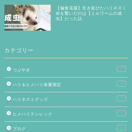
【偏食克服】生き延びたハリネズミ
命を繋いだのは【ミルワームの成
虫】だった話
カテゴリー
33
つぶやき
46
ハリ＆ヒメハリ体重測定
71
ハリネズミグッズ
8
ヒメハリテンレック
14
ブログ