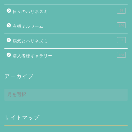
76
日々のハリネズミ
146
有機ミルワーム
87
病気とハリネズミ
158
購入者様ギャラリー
アーカイブ
ア
ー
カ
イ
ブ
サイトマップ