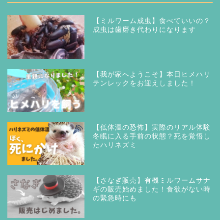
【ミルワーム成虫】食べていいの？
成虫は歯磨き代わりになります
【我が家へようこそ】本日ヒメハリ
テンレックをお迎えしました！
【低体温の恐怖】実際のリアル体験
冬眠に入る手前の状態？死を覚悟し
たハリネズミ
【さなぎ販売】有機ミルワームサナ
ギの販売始めました！食欲がない時
の緊急時にも