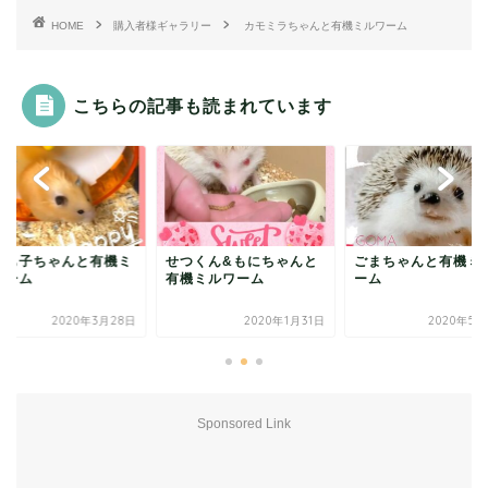
HOME
購入者様ギャラリー
カモミラちゃんと有機ミルワーム
こちらの記事も読まれています
ょも子ちゃんと有機ミ
せつくん&もにちゃんと
ごまちゃんと有機ミ
ワーム
有機ミルワーム
ーム
2020年3月28日
2020年1月31日
2020年5月
Sponsored Link