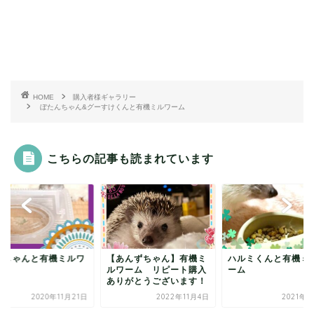
HOME
購入者様ギャラリー
ぼたんちゃん&グーすけくんと有機ミルワーム
こちらの記事も読まれています
ましゃんと有機ミルワ
【あんずちゃん】有機ミ
ハルミくんと有機ミ
ム
ルワーム リピート購入
ーム
ありがとうございます！
2020年11月21日
2022年11月4日
2021年2