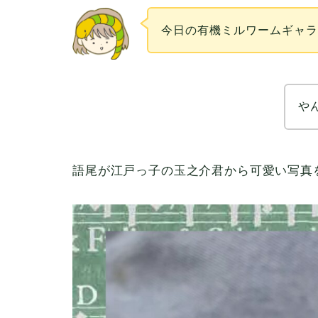
今日の有機ミルワームギャ
や
語尾が江戸っ子の玉之介君から可愛い写真