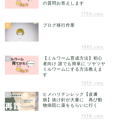
の質問お答えします
1755
view
ブログ移行作業
3
1665
view
【ミルワーム育成方法】初心
4
者向け 誰でも簡単に ツヤツヤ
ミルワームにする方法教えま
す
1635
view
ヒメハリテンレック【皮膚
5
病】抜け針が大量に 再び動
物病院に薬をもらいに行く
1538
view