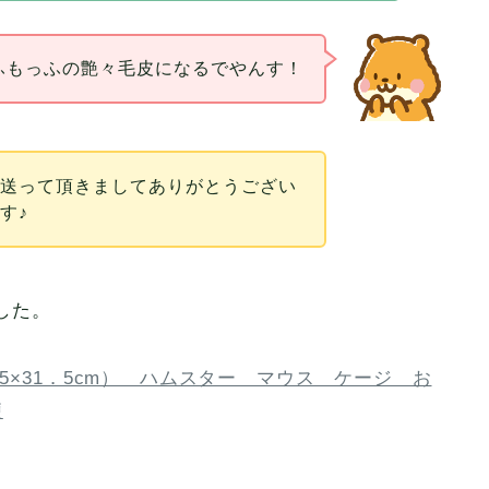
ふもっふの艶々毛皮になるでやんす！
を送って頂きましてありがとうござい
す♪
した。
45×31．5cm） ハムスター マウス ケージ お
便