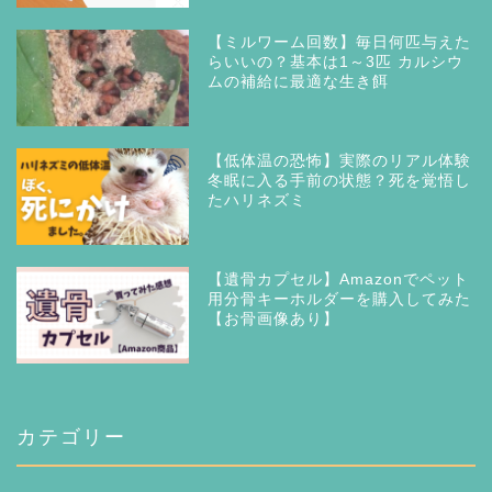
【ミルワーム回数】毎日何匹与えた
らいいの？基本は1～3匹 カルシウ
ムの補給に最適な生き餌
【低体温の恐怖】実際のリアル体験
冬眠に入る手前の状態？死を覚悟し
たハリネズミ
【遺骨カプセル】Amazonでペット
用分骨キーホルダーを購入してみた
【お骨画像あり】
カテゴリー