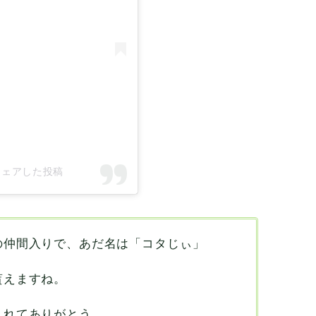
3)がシェアした投稿
の仲間入りで、あだ名は「コタじぃ」
貰えますね。
くれてありがとう。