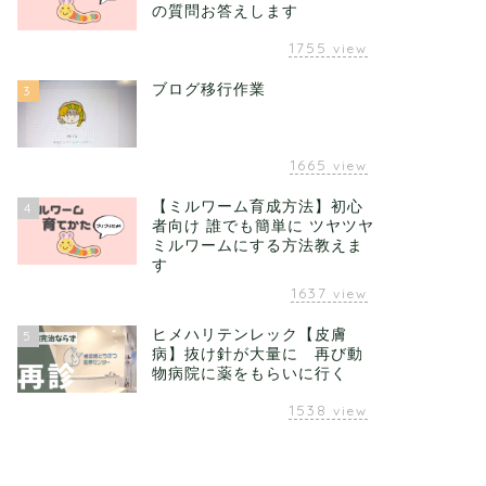
の質問お答えします
1755
view
ブログ移行作業
3
1665
view
【ミルワーム育成方法】初心
4
者向け 誰でも簡単に ツヤツヤ
ミルワームにする方法教えま
す
1637
view
ヒメハリテンレック【皮膚
5
病】抜け針が大量に 再び動
物病院に薬をもらいに行く
1538
view