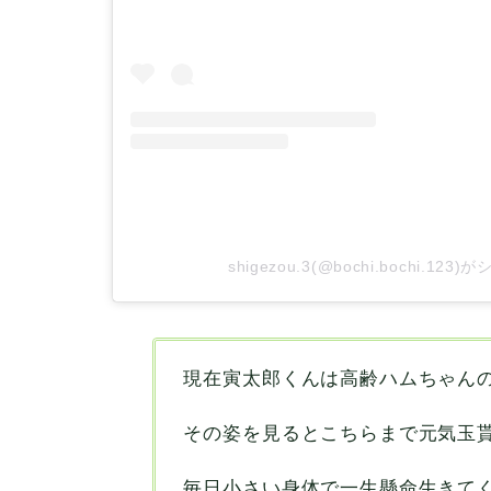
shigezou.3(@bochi.bochi.12
現在寅太郎くんは高齢ハムちゃん
その姿を見るとこちらまで元気玉
毎日小さい身体で一生懸命生きて