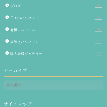
14
ブログ
76
日々のハリネズミ
146
有機ミルワーム
87
病気とハリネズミ
158
購入者様ギャラリー
アーカイブ
ア
ー
カ
イ
ブ
サイトマップ