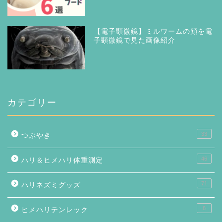
【電子顕微鏡】ミルワームの顔を電
子顕微鏡で見た画像紹介
カテゴリー
33
つぶやき
46
ハリ＆ヒメハリ体重測定
71
ハリネズミグッズ
8
ヒメハリテンレック