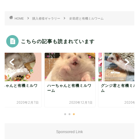
HOME
購入者様ギャラリー
針助君と有機ミルワーム
こちらの記事も読まれています
あちゃんと有機ミルワ
ハーちゃんと有機ミルワ
グンジ君と有機ミル
ム
ーム
ム
2020年2月7日
2020年12月1日
2020年3
Sponsored Link