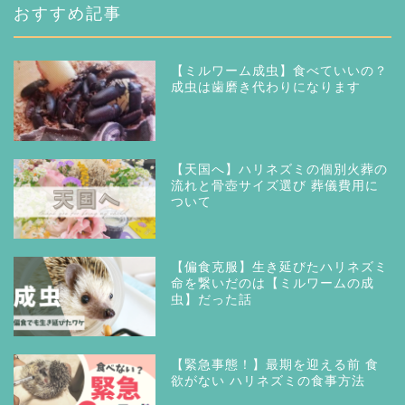
おすすめ記事
【ミルワーム成虫】食べていいの？
成虫は歯磨き代わりになります
【天国へ】ハリネズミの個別火葬の
流れと骨壺サイズ選び 葬儀費用に
ついて
【偏食克服】生き延びたハリネズミ
命を繋いだのは【ミルワームの成
虫】だった話
【緊急事態！】最期を迎える前 食
欲がない ハリネズミの食事方法