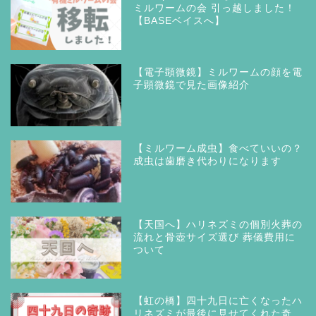
ミルワームの会 引っ越しました！
【BASEベイスへ】
【電子顕微鏡】ミルワームの顔を電
子顕微鏡で見た画像紹介
【ミルワーム成虫】食べていいの？
成虫は歯磨き代わりになります
【天国へ】ハリネズミの個別火葬の
流れと骨壺サイズ選び 葬儀費用に
ついて
【虹の橋】四十九日に亡くなったハ
リネズミが最後に見せてくれた奇