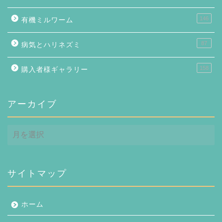
146
有機ミルワーム
87
病気とハリネズミ
158
購入者様ギャラリー
アーカイブ
ア
ー
カ
イ
ブ
サイトマップ
ホーム