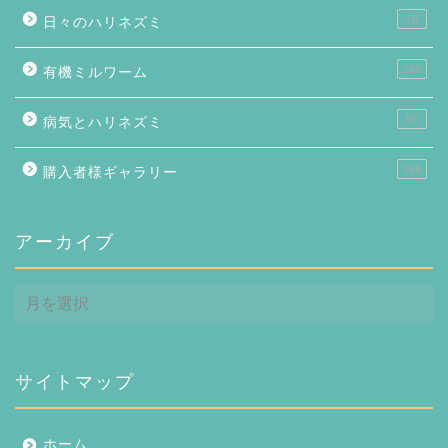
76
日々のハリネズミ
146
有機ミルワーム
87
病気とハリネズミ
158
購入者様ギャラリー
アーカイブ
ア
ー
カ
イ
ブ
サイトマップ
ホーム