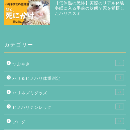
【低体温の恐怖】実際のリアル体験
冬眠に入る手前の状態？死を覚悟し
たハリネズミ
カテゴリー
33
つぶやき
46
ハリ＆ヒメハリ体重測定
71
ハリネズミグッズ
8
ヒメハリテンレック
14
ブログ