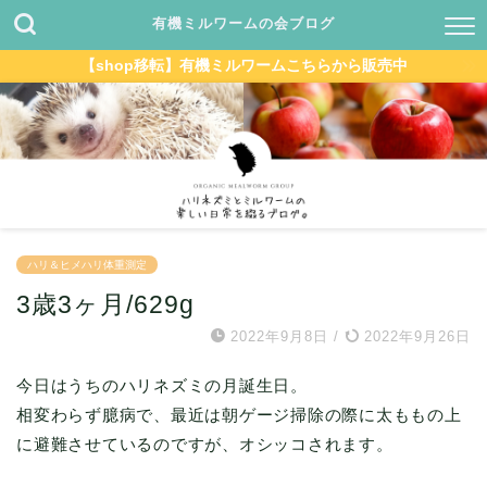
有機ミルワームの会ブログ
【shop移転】有機ミルワームこちらから販売中
ハリ＆ヒメハリ体重測定
3歳3ヶ月/629g
2022年9月8日
/
2022年9月26日
今日はうちのハリネズミの月誕生日。
相変わらず臆病で、最近は朝ゲージ掃除の際に太ももの上
に避難させているのですが、オシッコされます。