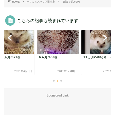
HOME
ハリ＆ヒメハリ体重測定
3歳3ヶ月/629g
こちらの記事も読まれています
10ヵ月/624g
6ヵ月/438g
11ヵ月/500gオーバ
2021年4月8日
2019年12月8日
2020年5
Sponsored Link