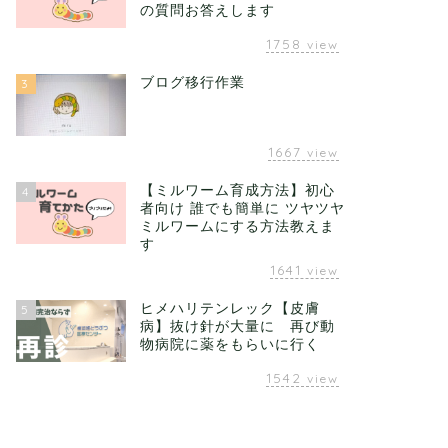
の質問お答えします
1758
view
ブログ移行作業
3
1667
view
【ミルワーム育成方法】初心
4
者向け 誰でも簡単に ツヤツヤ
ミルワームにする方法教えま
す
1641
view
ヒメハリテンレック【皮膚
5
病】抜け針が大量に 再び動
物病院に薬をもらいに行く
1542
view