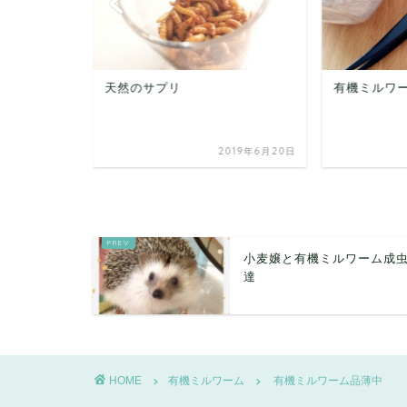
有機ミルワーム出荷体験
有機ミルワ
せ
2019年6月20日
2019年8月6日
小麦嬢と有機ミルワーム成
達
HOME
有機ミルワーム
有機ミルワーム品薄中