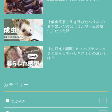
【偏食克服】生き延びたハリネズミ
命を繋いだのは【ミルワームの成
虫】だった話
【お迎え1週間】ヒメハリテンレッ
クと暮らしてハリネズミとの違いと
は？
カテゴリー
33
つぶやき