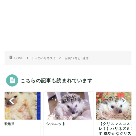
HOME
日々のハリネズミ
台風19号と3連休
こちらの記事も読まれています
20年元旦
シルエット
【クリスマスコスプ
レ？】ハリネズミと
す 穏やかなクリスマ