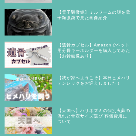
【電子顕微鏡】ミルワームの顔を電
子顕微鏡で見た画像紹介
【遺骨カプセル】Amazonでペット
用分骨キーホルダーを購入してみた
【お骨画像あり】
【我が家へようこそ】本日ヒメハリ
テンレックをお迎えしました！
【天国へ】ハリネズミの個別火葬の
流れと骨壺サイズ選び 葬儀費用に
ついて