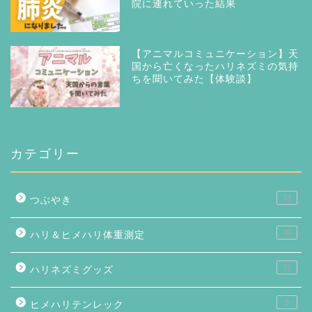
院に連れていった結果
【アニマルコミュニケーション】天
国から亡くなったハリネズミの気持
ちを聞いてみた【体験談】
カテゴリー
33
つぶやき
46
ハリ＆ヒメハリ体重測定
71
ハリネズミグッズ
8
ヒメハリテンレック