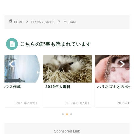
HOME
日々のハリネズミ
YouTube
こちらの記事も読まれています
音ハウス作成
2019年大晦日
ハリネズミとの出会
2021年2月5日
2019年12月31日
2018年12
Sponsored Link