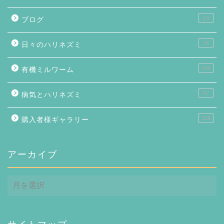
14
ブログ
76
日々のハリネズミ
146
有機ミルワーム
87
病気とハリネズミ
158
購入者様ギャラリー
アーカイブ
ア
ー
カ
イ
ブ