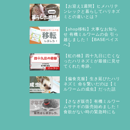
【お迎え1週間】ヒメハリテ
ンレックと暮らしてハリネズ
ミとの違いとは？
【shop移転】大事なお知ら
せ 有機ミルワームの会 引っ
越しました！【BASEベイス
へ】
【虹の橋】四十九日に亡くな
ったハリネズミが最後に見せ
てくれた奇跡。
【偏食克服】生き延びたハリ
ネズミ 命を繋いだのは【ミ
ルワームの成虫】だった話
【さなぎ販売】有機ミルワー
ムサナギの販売始めました！
食欲がない時の緊急時にも