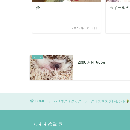
ズミ
鈴
ホイールの
022年10月12日
2022年2月13日
2歳6ヵ月/665g
HOME
ハリネズミグッズ
クリスマスプレゼント
おすすめ記事