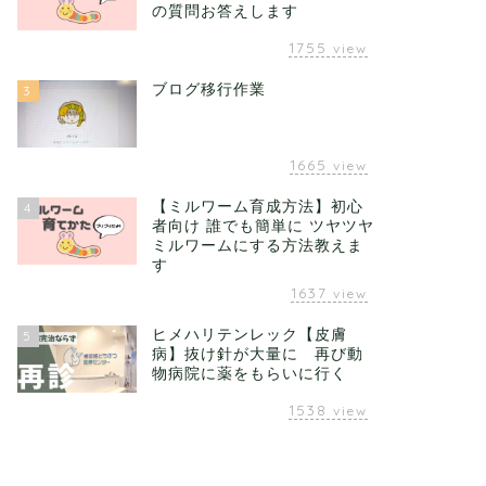
の質問お答えします
1755
view
ブログ移行作業
3
1665
view
【ミルワーム育成方法】初心
4
者向け 誰でも簡単に ツヤツヤ
ミルワームにする方法教えま
す
1637
view
ヒメハリテンレック【皮膚
5
病】抜け針が大量に 再び動
物病院に薬をもらいに行く
1538
view