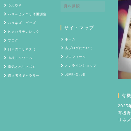
ア
つぶやき
ー
ハリ＆ヒメハリ体重測定
カ
イ
ハリネズミグッズ
サイトマップ
ブ
ヒメハリテンレック
ホーム
ブログ
当ブログについて
日々のハリネズミ
プロフィール
有機ミルワーム
オンラインショップ
病気とハリネズミ
お問い合わせ
購入者様ギャラリー
有
202
有機野
リネズ