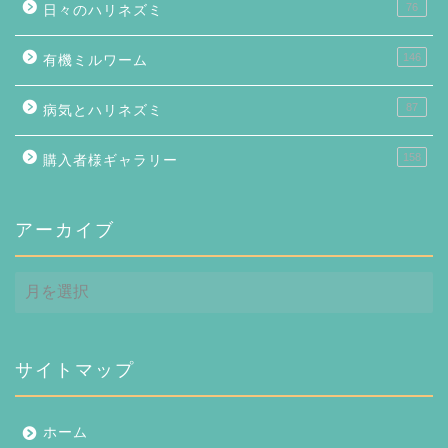
76
日々のハリネズミ
146
有機ミルワーム
87
病気とハリネズミ
158
購入者様ギャラリー
アーカイブ
ア
ー
カ
イ
ブ
サイトマップ
ホーム