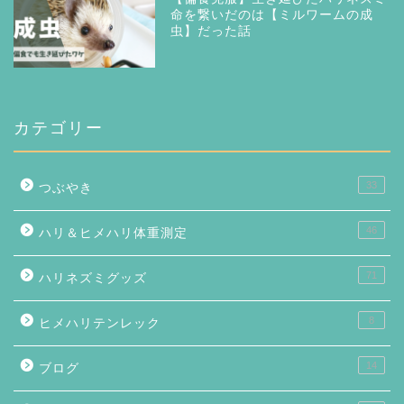
命を繋いだのは【ミルワームの成
虫】だった話
カテゴリー
33
つぶやき
46
ハリ＆ヒメハリ体重測定
71
ハリネズミグッズ
8
ヒメハリテンレック
14
ブログ