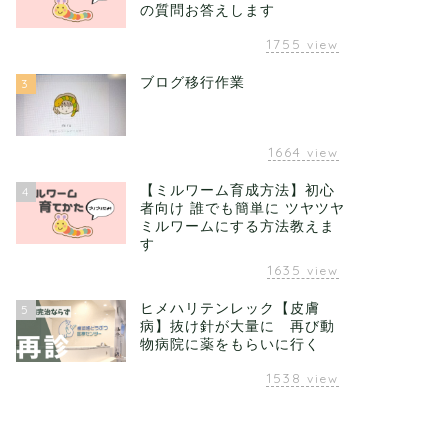
の質問お答えします
1755
view
ブログ移行作業
3
1664
view
【ミルワーム育成方法】初心
4
者向け 誰でも簡単に ツヤツヤ
ミルワームにする方法教えま
す
1635
view
ヒメハリテンレック【皮膚
5
病】抜け針が大量に 再び動
物病院に薬をもらいに行く
1538
view