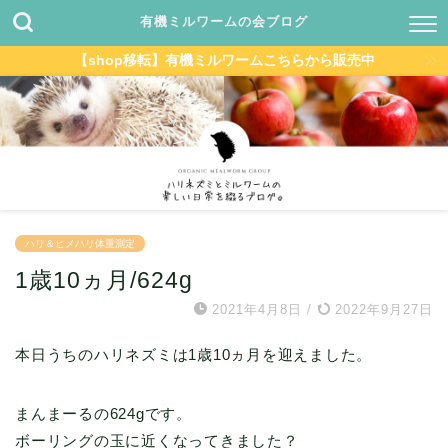
有機ミルワームの会ブログ
【shop移転】有機ミルワームこちらから販売中
ハリ＆ヒメハリ体重測定
1歳10ヵ月/624g
2021年4月8日
/
2022年9月27日
本日うちのハリネズミは1歳10ヵ月を迎えました。
まんまーるの624gです。
ボーリングの玉に近くなってきました？