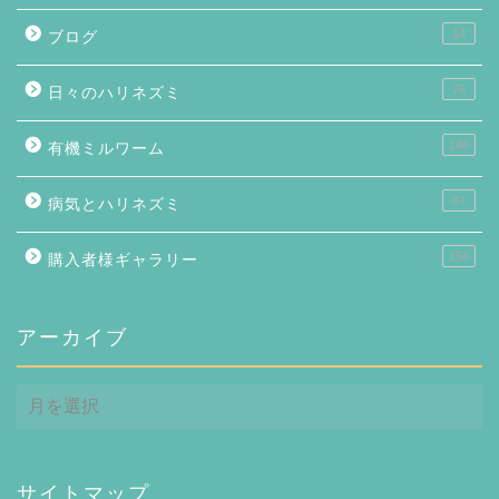
14
ブログ
76
日々のハリネズミ
146
有機ミルワーム
87
病気とハリネズミ
158
購入者様ギャラリー
アーカイブ
ア
ー
カ
イ
ブ
サイトマップ