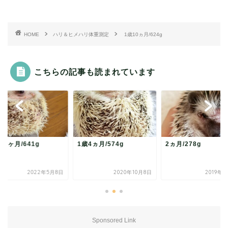
HOME
ハリ＆ヒメハリ体重測定
1歳10ヵ月/624g
こちらの記事も読まれています
11ヶ月/641g
1歳4ヵ月/574g
2ヵ月/278g
2022年5月8日
2020年10月8日
2019年
Sponsored Link